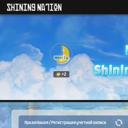
через 3 д.
+2
◀◀
Яркая Нация
/
Регистрация учетной записи