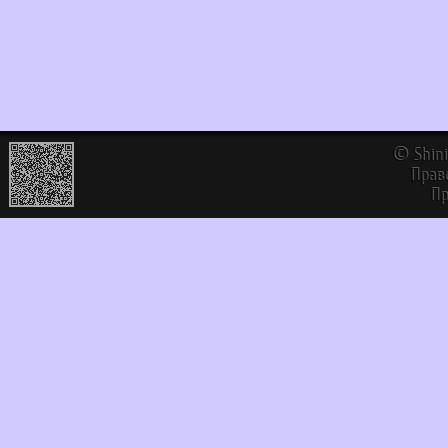
©
Shin
Прав
Пр