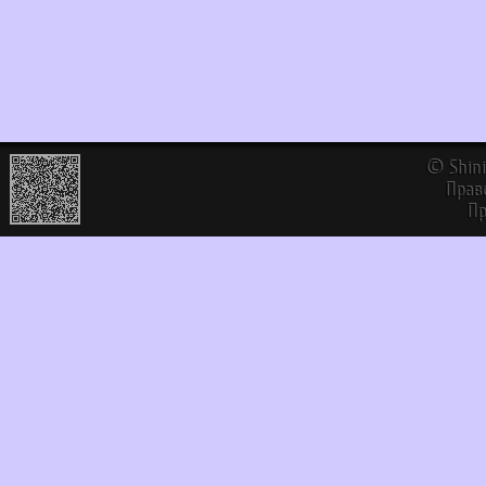
©
Shin
Прав
Пр